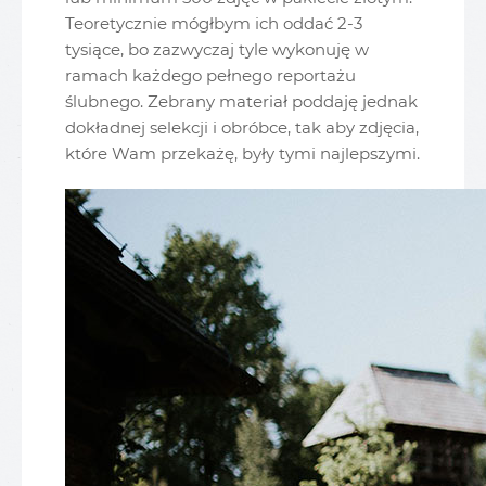
Teoretycznie mógłbym ich oddać 2-3
tysiące, bo zazwyczaj tyle wykonuję w
ramach każdego pełnego reportażu
ślubnego. Zebrany materiał poddaję jednak
dokładnej selekcji i obróbce, tak aby zdjęcia,
które Wam przekażę, były tymi najlepszymi.