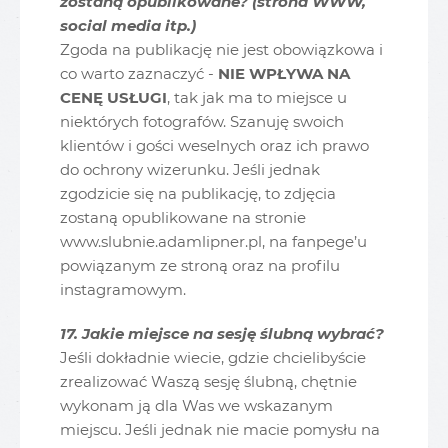
zostaną opublikowane? (strona WWW,
social media itp.)
Zgoda na publikację nie jest obowiązkowa i
co warto zaznaczyć -
NIE WPŁYWA NA
CENĘ USŁUGI
, tak jak ma to miejsce u
niektórych fotografów. Szanuję swoich
klientów i gości weselnych oraz ich prawo
do ochrony wizerunku. Jeśli jednak
zgodzicie się na publikację, to zdjęcia
zostaną opublikowane na stronie
www.slubnie.adamlipner.pl, na fanpege’u
powiązanym ze stroną oraz na profilu
instagramowym.
17. Jakie miejsce na sesję ślubną wybrać?
Jeśli dokładnie wiecie, gdzie chcielibyście
zrealizować Waszą sesję ślubną, chętnie
wykonam ją dla Was we wskazanym
miejscu. Jeśli jednak nie macie pomysłu na