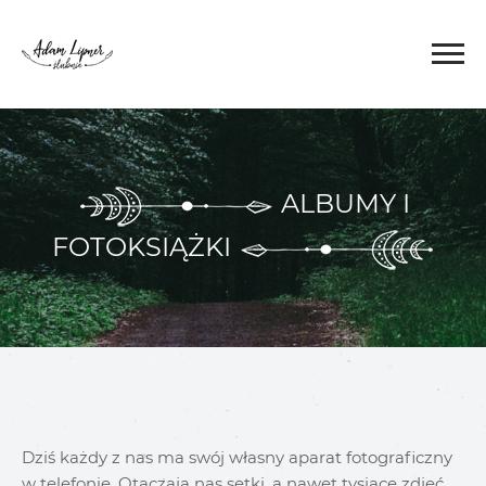
ALBUMY I
FOTOKSIĄŻKI
Dziś każdy z nas ma swój własny aparat fotograficzny
w telefonie. Otaczają nas setki, a nawet tysiące zdjęć,