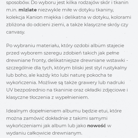
sposobów. Do wyboru jest kilka rodzajów skór i tkanin
m.in.
miziate
niezwykle miłe w dotyku tkaniny,
kolekcja Kanion miękka i delikatna w dotyku, kolorami
zbliżona do odcieni ziemi, a także klasyczne skróy czy
canvasy.
Po wybraniu materiału, który ozdobi album stajecie
przed wyborem szeregu zdobień takich jak pełne
drewniane fronty, delikatniejsze drewniane wstawki -
szczególnie dla tych, którym bliski jest styl rustykalny
lub boho, ale każdy kto lubi naturę pokocha te
wykończenia. Możliwe są także grawery lub nadruki
UV bezpośrednio na tkaninie oraz okładki zdjęciowe i
klasyczne tłoczenia z wypełnieniem.
Idealnym dopełnieniem albumu będzie etui, które
można zamówić dokładnie z takimi samymi
wykończeniami jak album lub jako
nowość
w
wydaniu całkowicie drewnianym.